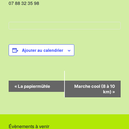
07 88 32 35 98
Ajouter au calendrier
N
«
La papiermühle
Marche cool (8 à 10
km)
»
a
v
i
g
Évènements à venir