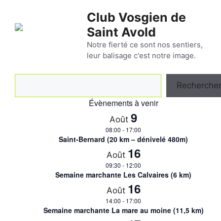
Aller
Club Vosgien de
au
Saint Avold
contenu
Notre fierté ce sont nos sentiers,
leur balisage c'est notre image.
Rechercher
Recherche
Évènements à venir
9
Août
08:00
-
17:00
Saint-Bernard (20 km – dénivelé 480m)
16
Août
09:30
-
12:00
Semaine marchante Les Calvaires (6 km)
16
Août
14:00
-
17:00
Semaine marchante La mare au moine (11,5 km)