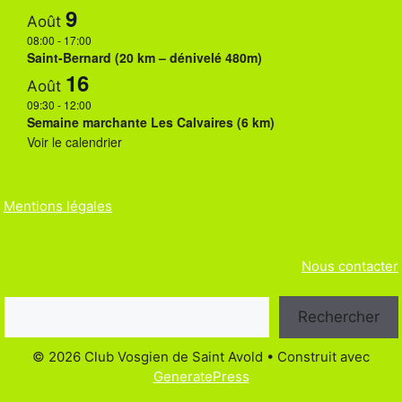
a
9
Août
t
08:00
-
17:00
Saint-Bernard (20 km – dénivelé 480m)
i
16
Août
o
09:30
-
12:00
Semaine marchante Les Calvaires (6 km)
n
Voir le calendrier
É
v
Mentions légales
è
n
Nous contacter
e
Rechercher
m
Rechercher
e
© 2026 Club Vosgien de Saint Avold
• Construit avec
n
GeneratePress