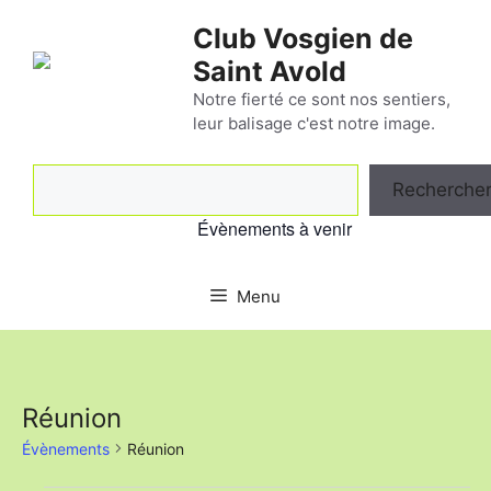
Aller
Club Vosgien de
au
Saint Avold
contenu
Notre fierté ce sont nos sentiers,
leur balisage c'est notre image.
Rechercher
Recherche
Évènements à venir
Menu
Réunion
Évènements
Réunion