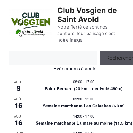
Aller
Club Vosgien de
au
Saint Avold
contenu
Notre fierté ce sont nos
sentiers, leur balisage c'est
notre image.
Rechercher
Recherche
Évènements à venir
08:00
-
17:00
AOÛT
9
Saint-Bernard (20 km – dénivelé 480m)
09:30
-
12:00
AOÛT
16
Semaine marchante Les Calvaires (6 km)
14:00
-
17:00
AOÛT
16
Semaine marchante La mare au moine (11,5 km)