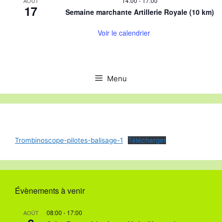
14:00
-
17:00
AOÛT
17
Semaine marchante Artillerie Royale (10 km)
Voir le calendrier
Menu
Trombinoscope-pilotes-balisage-1
Télécharger
Évènements à venir
08:00
-
17:00
AOÛT