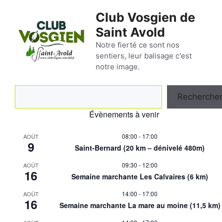
Aller
Club Vosgien de
au
Saint Avold
contenu
Notre fierté ce sont nos
sentiers, leur balisage c'est
notre image.
Rechercher
Recherche
Évènements à venir
08:00
-
17:00
AOÛT
9
Saint-Bernard (20 km – dénivelé 480m)
09:30
-
12:00
AOÛT
16
Semaine marchante Les Calvaires (6 km)
14:00
-
17:00
AOÛT
16
Semaine marchante La mare au moine (11,5 km)