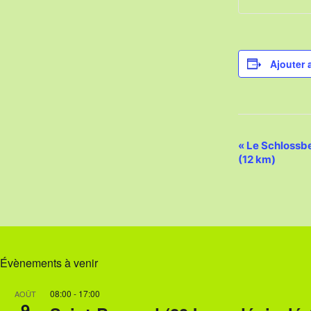
Ajouter 
N
«
Le Schlossbe
(12 km)
a
v
i
g
Évènements à venir
a
t
08:00
-
17:00
AOÛT
9