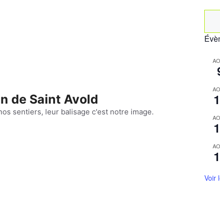
Rec
Évèn
AO
AO
1
n de Saint Avold
nos sentiers, leur balisage c'est notre image.
AO
1
AO
1
Voir 