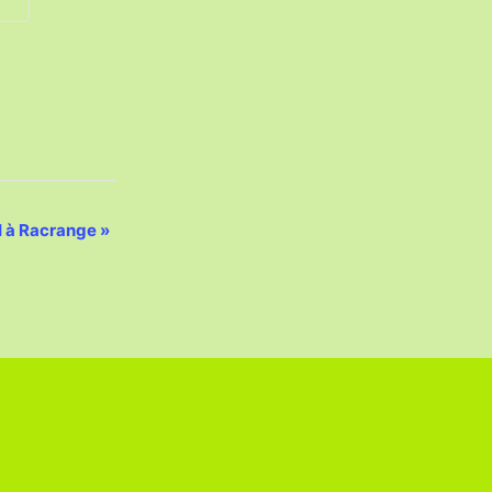
II à Racrange
»