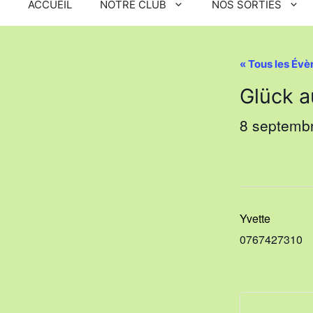
ACCUEIL
NOTRE CLUB
NOS SORTIES
« Tous les Év
Glück a
8 septemb
Yvette
0767427310