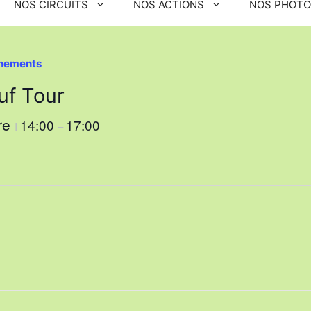
NOS CIRCUITS
NOS ACTIONS
NOS PHOT
ènements
uf Tour
re
14:00
17:00
I
–