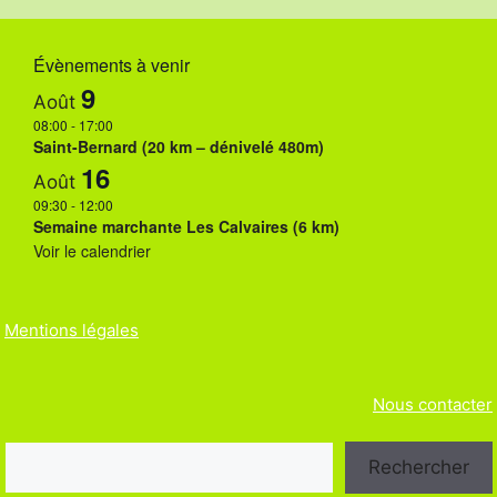
i
g
Évènements à venir
a
9
Août
t
08:00
-
17:00
Saint-Bernard (20 km – dénivelé 480m)
i
16
Août
o
09:30
-
12:00
Semaine marchante Les Calvaires (6 km)
n
Voir le calendrier
É
v
Mentions légales
è
n
Nous contacter
e
Rechercher
m
Rechercher