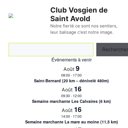
Aller
Club Vosgien de
au
Saint Avold
contenu
Notre fierté ce sont nos sentiers,
leur balisage c'est notre image.
Rechercher
Recherche
Évènements à venir
9
Août
08:00
-
17:00
Saint-Bernard (20 km – dénivelé 480m)
16
Août
09:30
-
12:00
Semaine marchante Les Calvaires (6 km)
16
Août
14:00
-
17:00
Semaine marchante La mare au moine (11,5 km)