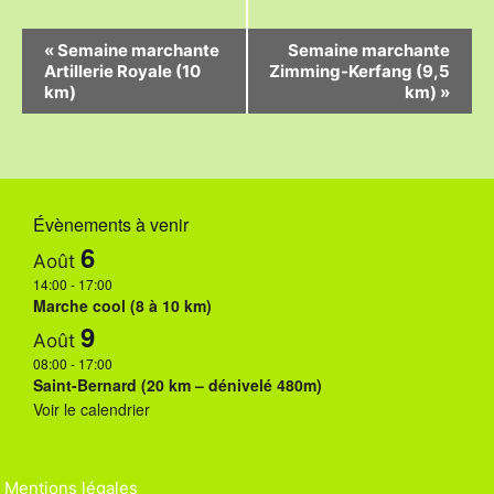
N
«
Semaine marchante
Semaine marchante
Artillerie Royale (10
Zimming-Kerfang (9,5
a
km)
km)
»
v
i
g
Évènements à venir
a
6
Août
t
14:00
-
17:00
i
Marche cool (8 à 10 km)
9
o
Août
08:00
-
17:00
n
Saint-Bernard (20 km – dénivelé 480m)
Voir le calendrier
É
v
Mentions légales