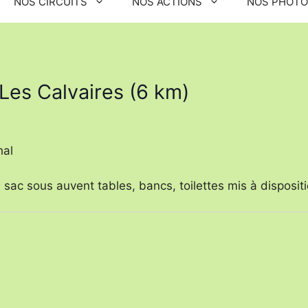
NOS CIRCUITS
NOS ACTIONS
NOS PHOT
es Calvaires (6 km)
hal
du sac sous auvent tables, bancs, toilettes mis à disposi