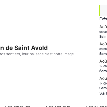
Rec
Évèn
Ao
08:00
Sain
Ao
n de Saint Avold
09:30
Sema
nos sentiers, leur balisage c'est notre image.
Ao
14:00
Sema
Ao
14:00
Sema
Voir 