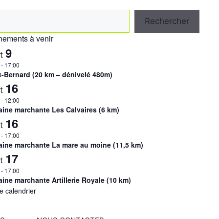
hercher
Rechercher
ements à venir
9
ût
-
17:00
t-Bernard (20 km – dénivelé 480m)
16
ût
-
12:00
ine marchante Les Calvaires (6 km)
16
ût
-
17:00
ine marchante La mare au moine (11,5 km)
17
ût
-
17:00
ine marchante Artillerie Royale (10 km)
le calendrier