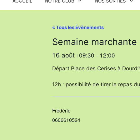
ACCUEIL
NOTRE CLUB
NOS SORTIES
« Tous les Évènements
Semaine marchante L
16 août
09:30
12:00
I
–
Départ Place des Cerises à Dourd’
12h : possibilité de tirer le repas 
Frédéric
0606610524