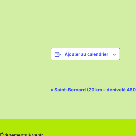
Ajouter au calendrier
N
«
Saint-Bernard (20 km – dénivelé 48
a
v
i
g
Évènements à venir