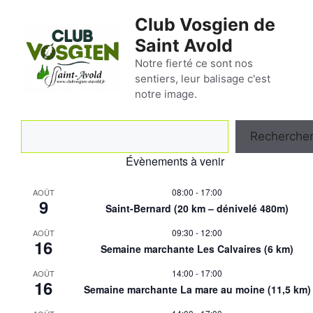
Aller
Club Vosgien de
au
Saint Avold
contenu
Notre fierté ce sont nos
sentiers, leur balisage c'est
notre image.
Rechercher
Recherche
Évènements à venir
08:00
-
17:00
AOÛT
9
Saint-Bernard (20 km – dénivelé 480m)
09:30
-
12:00
AOÛT
16
Semaine marchante Les Calvaires (6 km)
14:00
-
17:00
AOÛT
16
Semaine marchante La mare au moine (11,5 km)