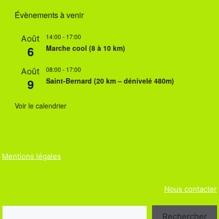
g
Évènements à venir
a
14:00
-
17:00
Août
t
6
Marche cool (8 à 10 km)
i
08:00
-
17:00
Août
o
9
Saint-Bernard (20 km – dénivelé 480m)
n
Voir le calendrier
É
v
è
Mentions légales
n
e
Nous contacter
m
e
Rechercher
Rechercher