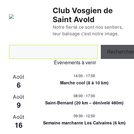
Aller
Club Vosgien de
au
Saint Avold
contenu
Notre fierté ce sont nos sentiers,
leur balisage c'est notre image.
Rechercher
Recherche
Évènements à venir
14:00
-
17:00
Août
6
Marche cool (8 à 10 km)
08:00
-
17:00
Août
9
Saint-Bernard (20 km – dénivelé 480m)
09:30
-
12:00
Août
16
Semaine marchante Les Calvaires (6 km)