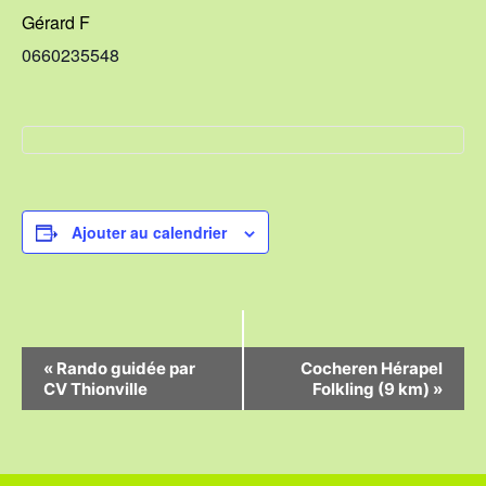
Gérard F
0660235548
Ajouter au calendrier
N
«
Rando guidée par
Cocheren Hérapel
CV Thionville
Folkling (9 km)
»
a
v
i