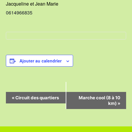
Jacqueline et Jean Marie
0614966835
Ajouter au calendrier
N
«
Circuit des quartiers
Marche cool (8 à 10
km)
»
a
v
i