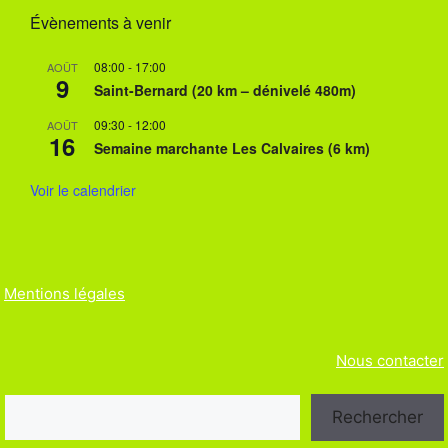
g
Évènements à venir
a
08:00
-
17:00
AOÛT
t
9
Saint-Bernard (20 km – dénivelé 480m)
i
09:30
-
12:00
AOÛT
16
o
Semaine marchante Les Calvaires (6 km)
n
Voir le calendrier
É
v
è
Mentions légales
n
e
Nous contacter
m
Rechercher
e
Rechercher