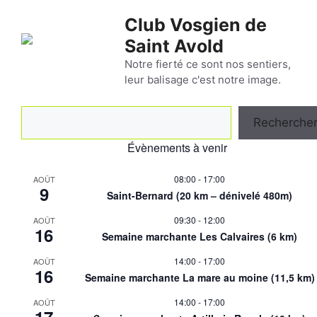
Aller
Club Vosgien de
au
Saint Avold
contenu
Notre fierté ce sont nos sentiers,
leur balisage c'est notre image.
Rechercher
Recherche
Évènements à venir
08:00
-
17:00
AOÛT
9
Saint-Bernard (20 km – dénivelé 480m)
09:30
-
12:00
AOÛT
16
Semaine marchante Les Calvaires (6 km)
14:00
-
17:00
AOÛT
16
Semaine marchante La mare au moine (11,5 km)
14:00
-
17:00
AOÛT
17