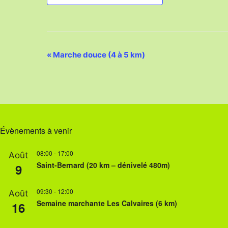
N
«
Marche douce (4 à 5 km)
a
v
i
g
Évènements à venir
a
08:00
-
17:00
Août
t
Saint-Bernard (20 km – dénivelé 480m)
9
i
09:30
o
-
12:00
Août
Semaine marchante Les Calvaires (6 km)
16
n