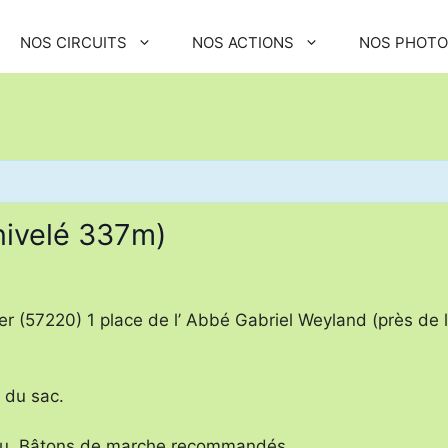
NOS CIRCUITS
NOS ACTIONS
NOS PHOT
nivelé 337m)
 (57220) 1 place de l’ Abbé Gabriel Weyland (près de l’é
é du sac.
d’eau. Bâtons de marche recommandés.