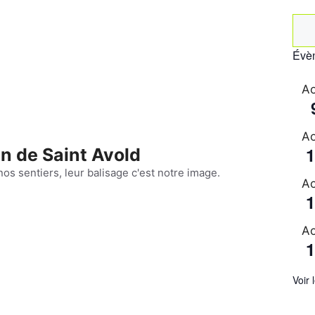
Rec
Évèn
Ao
Ao
1
n de Saint Avold
nos sentiers, leur balisage c'est notre image.
Ao
1
Ao
1
Voir 