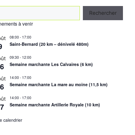
hercher
Rechercher
ements à venir
08:00
-
17:00
ût
9
Saint-Bernard (20 km – dénivelé 480m)
09:30
-
12:00
ût
6
Semaine marchante Les Calvaires (6 km)
14:00
-
17:00
ût
6
Semaine marchante La mare au moine (11,5 km)
14:00
-
17:00
ût
7
Semaine marchante Artillerie Royale (10 km)
le calendrier