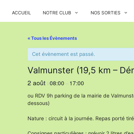
ACCUEIL
NOTRE CLUB
NOS SORTIES
« Tous les Évènements
Cet évènement est passé.
Valmunster (19,5 km – Dé
2 août
08:00
17:00
I
–
ou RDV 9h parking de la mairie de Valmunster
dessous)
Nature : circuit à la journée. Repas porté tir
Consignes particulières : prévoir 2 litres 