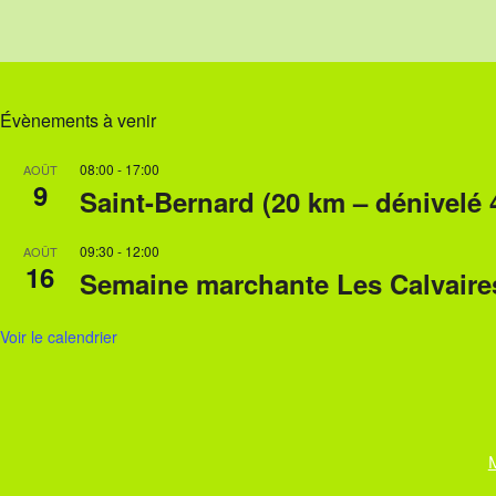
v
i
g
Évènements à venir
a
t
08:00
-
17:00
AOÛT
9
Saint-Bernard (20 km – dénivelé
i
o
09:30
-
12:00
AOÛT
16
n
Semaine marchante Les Calvaire
É
Voir le calendrier
v
è
n
e