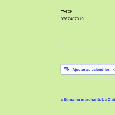
Yvette
0767427310
Ajouter au calendrier
N
«
Semaine marchante Le Chên
a