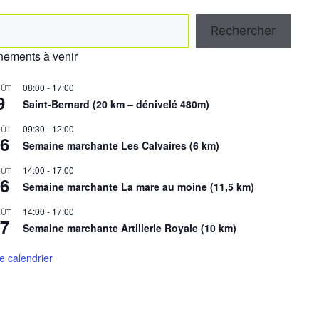
hercher
Rechercher
ements à venir
08:00
-
17:00
ÛT
9
Saint-Bernard (20 km – dénivelé 480m)
09:30
-
12:00
ÛT
6
Semaine marchante Les Calvaires (6 km)
14:00
-
17:00
ÛT
6
Semaine marchante La mare au moine (11,5 km)
14:00
-
17:00
ÛT
7
Semaine marchante Artillerie Royale (10 km)
le calendrier