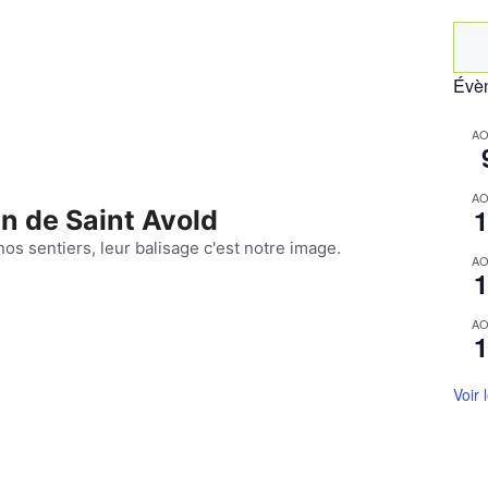
Rec
Évèn
AO
AO
1
n de Saint Avold
nos sentiers, leur balisage c'est notre image.
AO
1
AO
1
Voir 