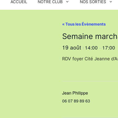
ACCUEIL
NOTRE CLUB
NOS SORTIES
« Tous les Évènements
Semaine march
19 août
14:00
17:00
I
–
RDV foyer Cité Jeanne d’A
Jean Philippe
06 07 89 89 63