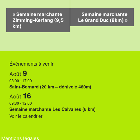
N
«
Semaine marchante
Semaine marchante
Zimming-Kerfang (9,5
Le Grand Duc (8km)
»
a
km)
v
i
g
Évènements à venir
a
9
Août
t
08:00
-
17:00
i
Saint-Bernard (20 km – dénivelé 480m)
16
o
Août
09:30
-
12:00
n
Semaine marchante Les Calvaires (6 km)
Voir le calendrier
É
v
Mentions légales