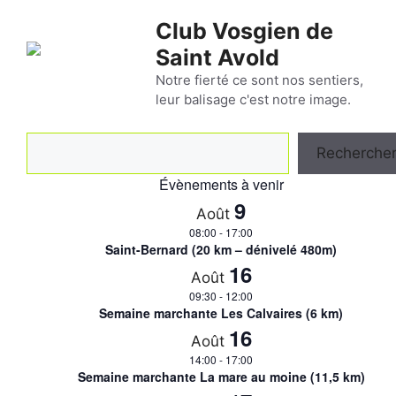
Aller
Club Vosgien de
au
Saint Avold
contenu
Notre fierté ce sont nos sentiers,
leur balisage c'est notre image.
Rechercher
Recherche
Évènements à venir
9
Août
08:00
-
17:00
Saint-Bernard (20 km – dénivelé 480m)
16
Août
09:30
-
12:00
Semaine marchante Les Calvaires (6 km)
16
Août
14:00
-
17:00
Semaine marchante La mare au moine (11,5 km)