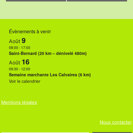
v
i
g
Évènements à venir
a
9
Août
t
08:00
-
17:00
i
Saint-Bernard (20 km – dénivelé 480m)
16
o
Août
09:30
-
12:00
n
Semaine marchante Les Calvaires (6 km)
Voir le calendrier
É
v
è
Mentions légales
n
Nous contacter
e