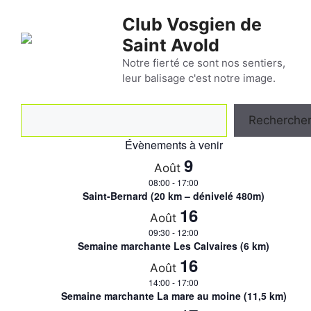
Aller
Club Vosgien de
au
Saint Avold
contenu
Notre fierté ce sont nos sentiers,
leur balisage c'est notre image.
Rechercher
Recherche
Évènements à venir
9
Août
08:00
-
17:00
Saint-Bernard (20 km – dénivelé 480m)
16
Août
09:30
-
12:00
Semaine marchante Les Calvaires (6 km)
16
Août
14:00
-
17:00
Semaine marchante La mare au moine (11,5 km)