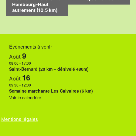
Hombourg-Haut
a
autrement (10,5 km)
v
i
g
Évènements à venir
a
9
Août
t
08:00
-
17:00
i
Saint-Bernard (20 km – dénivelé 480m)
16
o
Août
09:30
-
12:00
n
Semaine marchante Les Calvaires (6 km)
Voir le calendrier
É
v
è
Mentions légales
n