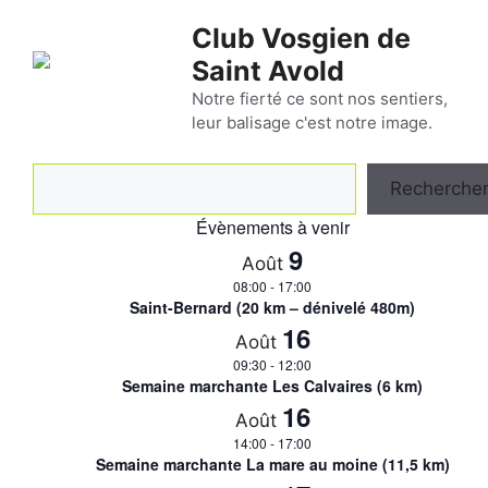
Aller
Club Vosgien de
au
Saint Avold
contenu
Notre fierté ce sont nos sentiers,
leur balisage c'est notre image.
Rechercher
Recherche
Évènements à venir
9
Août
08:00
-
17:00
Saint-Bernard (20 km – dénivelé 480m)
16
Août
09:30
-
12:00
Semaine marchante Les Calvaires (6 km)
16
Août
14:00
-
17:00
Semaine marchante La mare au moine (11,5 km)