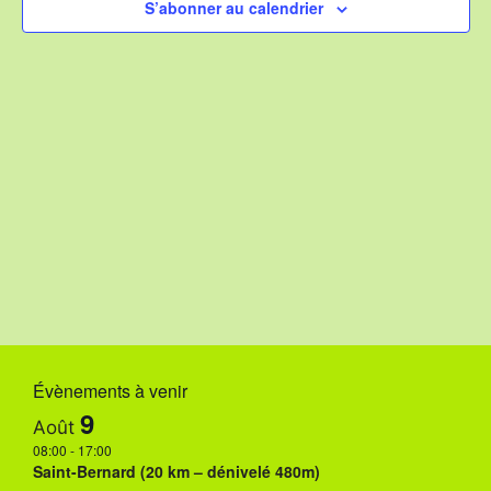
h
c
S’abonner au calendrier
g
h
t
e
e
a
i
t
o
r
n
i
c
n
o
e
h
n
z
u
e
d
n
e
e
e
v
d
t
a
u
t
n
e
Évènements à venir
e
a
9
.
s
Août
08:00
-
17:00
É
v
Saint-Bernard (20 km – dénivelé 480m)