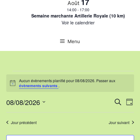
17
Août
14:00
-
17:00
Semaine marchante Artillerie Royale (10 km)
Voir le calendrier
Menu
Évènements
Aucun évènements planifié pour 08/08/2026. Passer aux
N
évènements suivants
.
for
o
t
N
08/08/2026
R
i
R
J
08/08/2026
c
e
e
S
a
o
e
c
u
é
h
v
Jour précédent
Jour suivant
r
l
c
e
i
r
e
c