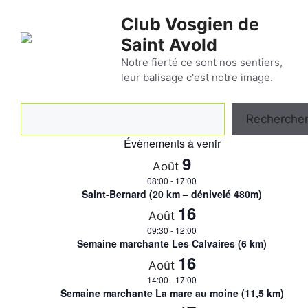
Aller
Club Vosgien de
au
Saint Avold
contenu
Notre fierté ce sont nos sentiers,
leur balisage c'est notre image.
Rechercher
Recherche
Évènements à venir
9
Août
08:00
-
17:00
Saint-Bernard (20 km – dénivelé 480m)
16
Août
09:30
-
12:00
Semaine marchante Les Calvaires (6 km)
16
Août
14:00
-
17:00
Semaine marchante La mare au moine (11,5 km)