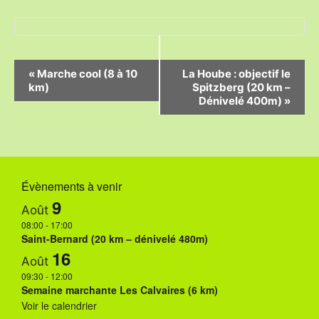
N
«
Marche cool (8 à 10
La Hoube : objectif le
km)
Spitzberg (20 km –
a
Dénivelé 400m)
»
v
i
g
Évènements à venir
a
9
Août
t
08:00
-
17:00
i
Saint-Bernard (20 km – dénivelé 480m)
16
o
Août
09:30
-
12:00
n
Semaine marchante Les Calvaires (6 km)
Voir le calendrier
É