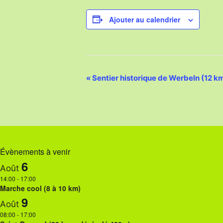
Ajouter au calendrier
N
«
Sentier historique de Werbeln (12 k
a
v
i
g
Évènements à venir
a
6
Août
t
14:00
-
17:00
Marche cool (8 à 10 km)
i
9
Août
o
08:00
-
17:00