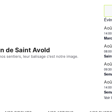
Rec
Évèn
Ao
14:00
Marc
Ao
n de Saint Avold
08:00
Sain
nos sentiers, leur balisage c'est notre image.
Ao
09:30
Sema
Ao
14:00
Sema
Voir 