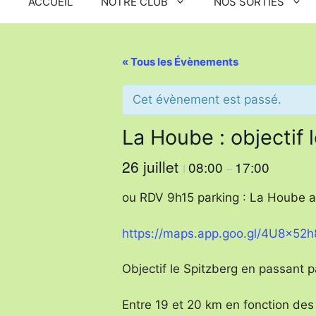
ACCUEIL
NOTRE CLUB
NOS SORTIES
« Tous les Évènements
Cet évènement est passé.
La Hoube : objectif
26 juillet
08:00
17:00
I
–
ou RDV 9h15 parking : La Hoube au 
https://maps.app.goo.gl/4U8x5
Objectif le Spitzberg en passant p
Entre 19 et 20 km en fonction des