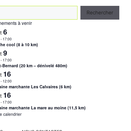
hercher
Rechercher
ements à venir
6
ût
-
17:00
he cool (8 à 10 km)
9
ût
-
17:00
t-Bernard (20 km – dénivelé 480m)
16
ût
-
12:00
ine marchante Les Calvaires (6 km)
16
ût
-
17:00
ine marchante La mare au moine (11,5 km)
le calendrier