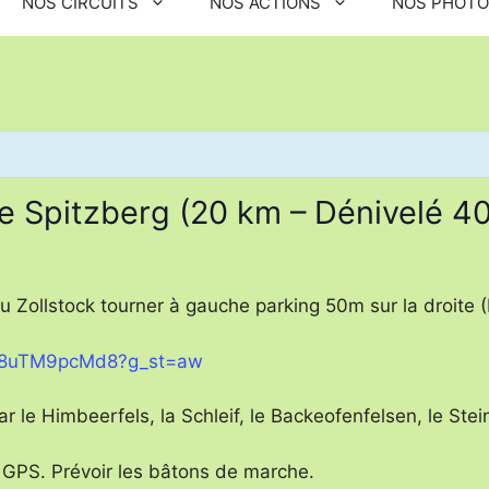
NOS CIRCUITS
NOS ACTIONS
NOS PHOT
 le Spitzberg (20 km – Dénivelé 
Zollstock tourner à gauche parking 50m sur la droite (M
2h8uTM9pcMd8?g_st=aw
ar le Himbeerfels, la Schleif, le Backeofenfelsen, le Ste
 GPS. Prévoir les bâtons de marche.